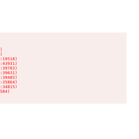
)

)

:19518)

:43931)

:39703)

:39631)

:39485)

:35864)

:34815)

584)